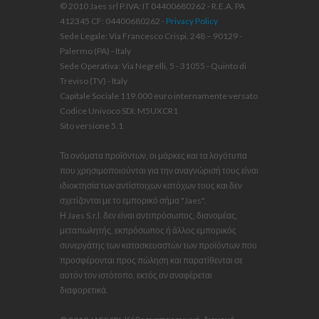
© 2010 Jaes srl P.IVA: IT 04400680262 - R.E.A. PA
412345 CF: 04400680262 -
Privacy Policy
Sede Legale: Via Francesco Crispi, 248 – 90129 -
Palermo (PA) - Italy
Sede Operativa: Via Negrelli, 5 - 31055 - Quinto di
Treviso (TV) - Italy
Capitale Sociale 119.000 euro internamente versato
Codice Univoco SDI: M5UXCR1
Sito versione 5.1
Τα ονόματα προϊόντων, οι μάρκες και τα λογότυπα
που χρησιμοποιούνται για την αναγνώρισή τους είναι
ιδιοκτησία των αντίστοιχων κατόχων τους και δεν
σχετίζονται με το εμπορικό σήμα "Jaes".
Η Jaes S.r.l. δεν είναι αντιπρόσωπος, διανομέας,
μεταπωλητής, εκπρόσωπος ή άλλος εμπορικός
συνεργάτης των κατασκευαστών των προϊόντων που
προσφέρονται προς πώληση και παρατίθενται σε
αυτόν τον ιστότοπο, εκτός αν αναφέρεται
διαφορετικά.