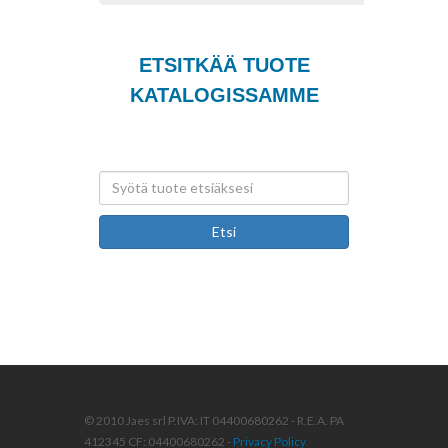
ETSITKÄÄ TUOTE
KATALOGISSAMME
Etsi
© 2010 Jaes srl P.IVA: IT 04400680262 - R.E.A. PA
412345 CF: 04400680262 -
Privacy Policy