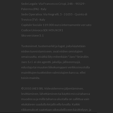
Sede Legale: Via Francesco Crispi, 248 – 90129 -
Palermo (PA) - Italy
Sede Operativa: Via Negrelli, 5 - 31055 - Quinto di
Treviso (TV) - Italy
Capitale Sociale 119.000 euro internamente versato
Codice Univoco SDI: M5UXCR1
Sito versione 5.1
Tuotenimet, tuotemerkit ja logot, joita käytetään
niiden tunnistamiseen, ovat niiden omistajien
omaisuutta, eivätkä liity mitenkään "Jaes"-brändiin.
Jaes S.r.l. ei ole agentti, jakelija, jälleenmyyjä,
edustaja tai muuten liikekumppani verkkosivustolla
mainittujen tuotteiden valmistajien kanssa, ellei
toisin mainita.
© 2010 JAES SRL Videoidemme jäljentäminen,
levittäminen, lähettäminen tai käyttö missä tahansa
muodossa ja millä tahansa alustalla on sallittua vain
etukäteen saadulla kirjallisella luvalla. Kaikki
rikkomukset saatetaan oikeudelliseen käsittelyyn, ja