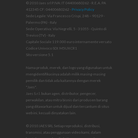
© 2010 Jaes srl P.IVA: IT 04400680262 - R.E.A. PA
412345 CF: 04400680262 -
Privacy Policy
Sede Legale: Via Francesco Crispi, 248 – 90129 -
Palermo (PA) - Italy
Sede Operativa: Via Negrelli, 5 - 31055 - Quinto di
Treviso (TV) - Italy
Capitale Sociale 119.000 euro internamente versato
Codice Univoco SDI: M5UXCR1
Sito versione 5.1
Nama produk, merek, dan logo yang digunakan untuk
mengidentifikasinya adalah milik masing-masing
pemilik dan tidak ada kaitannya dengan merek
"Jaes".
Jaes S.r.l. bukan agen, distributor, pengecer,
perwakilan, atau mitra bisnis dari produsen barang
yang ditawarkan untuk dijual dan tercantum di situs
web ini, kecuali dinyatakan lain.
© 2010 JAES SRL Setiap reproduksi, distribusi,
transmisi, atau penggunaan video kami, dalam