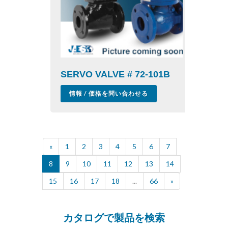
SERVO VALVE # 72-101B
情報 / 価格を問い合わせる
«
1
2
3
4
5
6
7
8
9
10
11
12
13
14
15
16
17
18
...
66
»
カタログで製品を検索