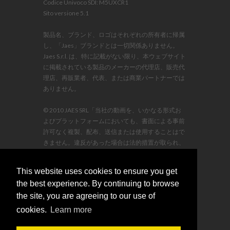
Codice Univoco SDI: M5UXCR1
Sito versione 5.1
製品名、ブランド、ロゴはそれぞれの所有者に帰属
し、「Jaes」ブランドとは一切関係ありません。
Jaes S.r.l. は、特に記載がない限り、本ウェブサイト
に掲載されている製品のメーカーの代理店、販売代
理店、再販業者、代表、または商業パートナーでは
ありません。
© 2010 JAES SRL「当社の動画を、いかなる形式お
よびプラットフォームにおいても、書面による事前
許可なく複製、配布、送信または使用することはで
きません。違反があった場合は法的措置が取られ、
損害賠償および弁護士費用は違反者の負担となりま
す。」
This website uses cookies to ensure you get
the best experience. By continuing to browse
the site, you are agreeing to our use of
cookies.
Learn more
sales@jaescompany.com