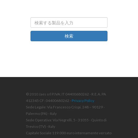
検索
© 2010 Jaes srl P.IVA: IT 04400680262 - R.E.A. PA
412345 CF: 04400680262 -
Privacy Policy
Sede Legale: Via Francesco Crispi, 248 – 90129 -
Palermo (PA) - Italy
Sede Operativa: Via Negrelli, 5 - 31055 - Quinto di
Treviso (TV) - Italy
Capitale Sociale 119.000 euro internamente versato