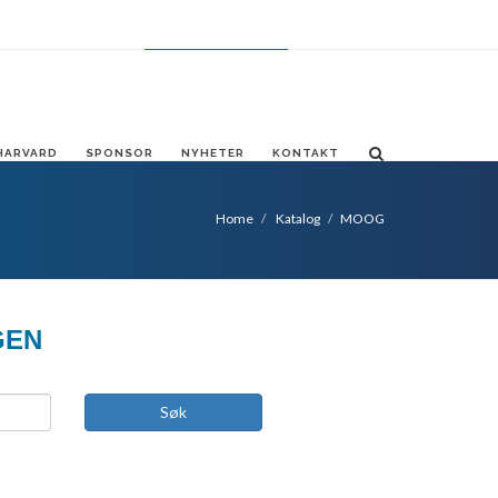
FR
ES
CHANGE LANGUAGE
NO
HARVARD
SPONSOR
NYHETER
KONTAKT
Home
Katalog
MOOG
GEN
Søk