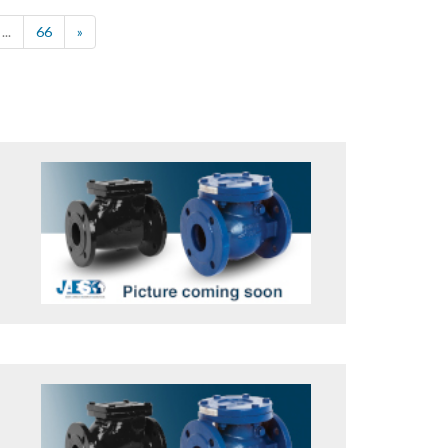
...
66
»