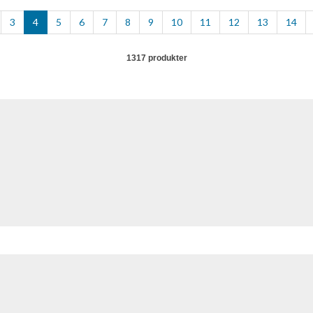
3
4
5
6
7
8
9
10
11
12
13
14
1317 produkter