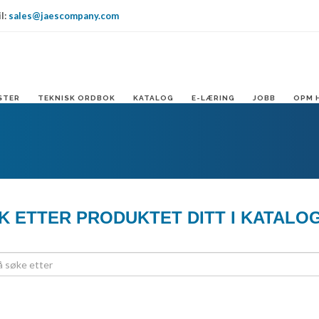
l:
sales@jaescompany.com
IT
USA
DE
STER
TEKNISK ORDBOK
KATALOG
E-LÆRING
JOBB
OPM 
K ETTER PRODUKTET DITT I KATALO