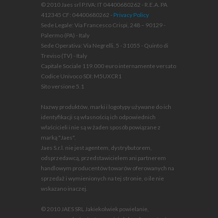
© 2010 Jaes srl P.IVA: IT 04400680262 - R.E.A. PA
412345 CF: 04400680262 -
Privacy Policy
Sede Legale: Via Francesco Crispi, 248 – 90129 -
Palermo (PA) - Italy
Sede Operativa: Via Negrelli, 5 - 31055 - Quinto di
Treviso (TV) - Italy
Capitale Sociale 119.000 euro internamente versato
Codice Univoco SDI: M5UXCR1
Sito versione 5.1
Nazwy produktów, marki i logotypy używane do ich
identyfikacji są własnością ich odpowiednich
właścicieli i nie są w żaden sposób powiązane z
marką "Jaes".
Jaes S.r.l. nie jest agentem, dystrybutorem,
odsprzedawcą, przedstawicielem ani partnerem
handlowym producentów towarów oferowanych na
sprzedaż i wymienionych na tej stronie, o ile nie
wskazano inaczej.
© 2010 JAES SRL Jakiekolwiek powielanie,