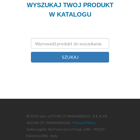
WYSZUKAJ TWOJ PRODUKT
W KATALOGU
SZUKAJ
© 2010 Jaes srl P.IVA: IT 04400680262 - R.E.A. PA
412345 CF: 04400680262 -
Privacy Policy
Sede Legale: Via Francesco Crispi, 248 – 90129 -
Palermo (PA) - Italy