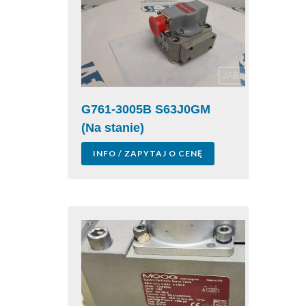
G761-3005B S63J0GM
(Na stanie)
INFO / ZAPYTAJ O CENĘ