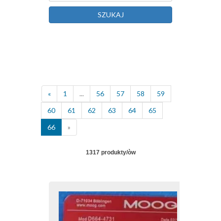
SZUKAJ
«
1
...
56
57
58
59
60
61
62
63
64
65
66
»
1317 produkty/òw