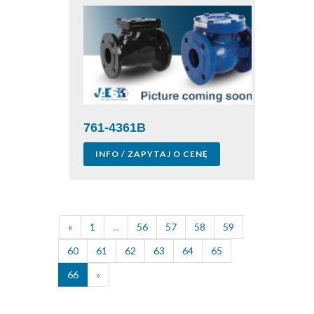
761-4361B
INFO / ZAPYTAJ O CENĘ
«
1
...
56
57
58
59
60
61
62
63
64
65
66
»