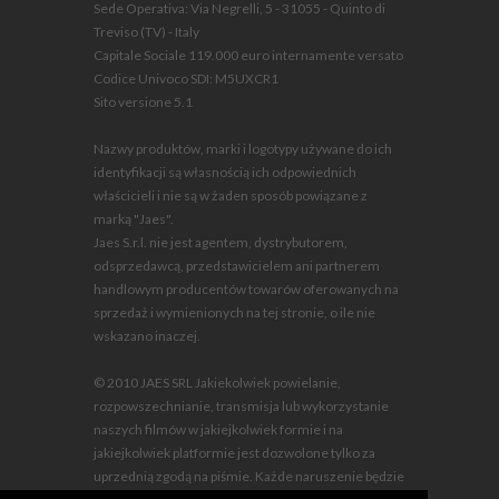
Sede Operativa: Via Negrelli, 5 - 31055 - Quinto di
Treviso (TV) - Italy
Capitale Sociale 119.000 euro internamente versato
Codice Univoco SDI: M5UXCR1
Sito versione 5.1
Nazwy produktów, marki i logotypy używane do ich
identyfikacji są własnością ich odpowiednich
właścicieli i nie są w żaden sposób powiązane z
marką "Jaes".
Jaes S.r.l. nie jest agentem, dystrybutorem,
odsprzedawcą, przedstawicielem ani partnerem
handlowym producentów towarów oferowanych na
sprzedaż i wymienionych na tej stronie, o ile nie
wskazano inaczej.
© 2010 JAES SRL Jakiekolwiek powielanie,
rozpowszechnianie, transmisja lub wykorzystanie
naszych filmów w jakiejkolwiek formie i na
jakiejkolwiek platformie jest dozwolone tylko za
uprzednią zgodą na piśmie. Każde naruszenie będzie