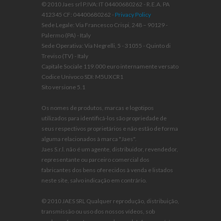
© 2010 Jaes srl P.IVA: IT 04400680262 - R.E.A. PA
412345 CF: 04400680262 -
Privacy Policy
Sede Legale: Via Francesco Crispi, 248 – 90129 -
Palermo (PA) - Italy
Sede Operativa: Via Negrelli, 5 - 31055 - Quinto di
Treviso (TV) - Italy
Capitale Sociale 119.000 euro internamente versato
Codice Univoco SDI: M5UXCR1
Sito versione 5.1
Os nomes de produtos, marcas e logotipos
utilizados para identificá-los são propriedade de
seus respectivos proprietários e não estão de forma
alguma relacionados à marca "Jaes".
Jaes S.r.l. não é um agente, distribuidor, revendedor,
representante ou parceiro comercial dos
fabricantes dos bens oferecidos à venda e listados
neste site, salvo indicação em contrário.
© 2010 JAES SRL Qualquer reprodução, distribuição,
transmissão ou uso dos nossos vídeos, sob