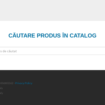
CĂUTARE PRODUS ÎN CATALOG
4400680262 -
Privacy Policy
aly
aly