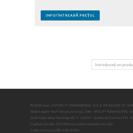
INFO/ÎNTREABĂ PREŢUL
© 2010 Jaes srl P.IVA: IT 04400680262 - R.E.A. PA 412345 CF: 0
Sede Legale: Via Francesco Crispi, 248 – 90129 - Palermo (PA) - It
Sede Operativa: Via Negrelli, 5 - 31055 - Quinto di Treviso (TV) - It
Capitale Sociale 119.000 euro internamente versato
Codice Univoco SDI: M5UXCR1