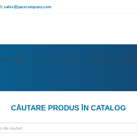
l:
sales@jaescompany.com
IT
USA
DE
IONAR TEHNIC
CATALOG
E-LEARNING
LUCREAZĂ
OPM HARV
CĂUTARE PRODUS ÎN CATALOG