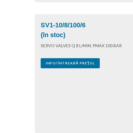
SV1-10/8/100/6
(în stoc)
SERVO VALVES Q 8 L/MIN. PMAX 100 BAR
INFO/ÎNTREABĂ PREŢUL