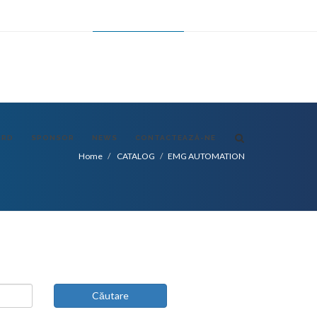
FR
ES
CHANGE LANGUAGE
RO
ARD
SPONSOR
NEWS
CONTACTEAZĂ-NE
Home
CATALOG
EMG AUTOMATION
Căutare