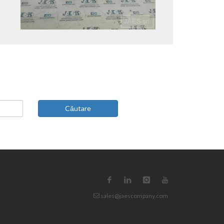
Căutare
sales@jaescompany.com