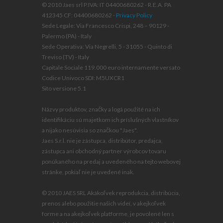
© 2010 Jaes srl P.IVA: IT 04400680262 - R.E.A. PA
412345 CF: 04400680262 -
Privacy Policy
Sede Legale: Via Francesco Crispi, 248 – 90129 -
Palermo (PA) - Italy
Sede Operativa: Via Negrelli, 5 - 31055 - Quinto di
Treviso (TV) - Italy
Capitale Sociale 119.000 euro internamente versato
Codice Univoco SDI: M5UXCR1
Sito versione 5.1
Názvy produktov, značky a logá použité na ich
identifikáciu sú majetkom ich príslušných vlastníkov
a nijako nesúvisia so značkou "Jaes".
Jaes S.r.l. nie je zástupca, distribútor, predajca,
zástupca ani obchodný partner výrobcov tovaru
ponúkaného na predaj a uvedeného na tejto webovej
stránke, pokiaľ nie je uvedené inak.
© 2010 JAES SRL Akákoľvek reprodukcia, distribúcia,
prenos alebo použitie našich videí, v akejkoľvek
forme a na akejkoľvek platforme, je povolené len s