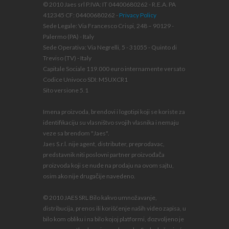
© 2010 Jaes srl P.IVA: IT 04400680262 - R.E.A. PA
412345 CF: 04400680262 -
Privacy Policy
Sede Legale: Via Francesco Crispi, 248 – 90129 -
Palermo (PA) - Italy
Sede Operativa: Via Negrelli, 5 - 31055 - Quinto di
Treviso (TV) - Italy
Capitale Sociale 119.000 euro internamente versato
Codice Univoco SDI: M5UXCR1
Sito versione 5.1
Imena proizvoda, brendovi i logotipi koji se koriste za
identifikaciju su vlasništvo svojih vlasnika i nemaju
veze sa brendom "Jaes".
Jaes S.r.l. nije agent, distributer, preprodavac,
predstavnik niti poslovni partner proizvođača
proizvoda koji se nude na prodaju na ovom sajtu,
osim ako nije drugačije navedeno.
© 2010 JAES SRL Bilo kakvo umnožavanje,
distribucija, prenos ili korišćenje naših video zapisa, u
bilo kom obliku i na bilo kojoj platformi, dozvoljeno je