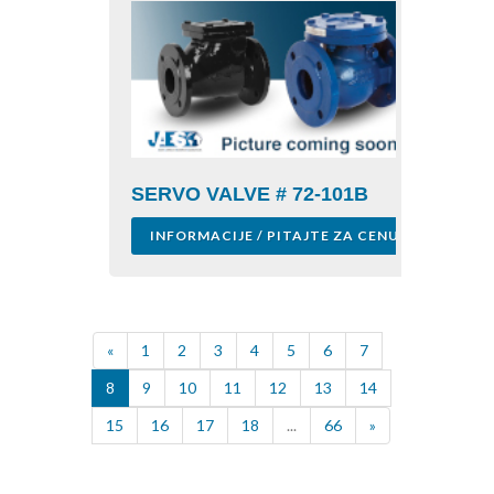
SERVO VALVE # 72-101B
INFORMACIJE / PITAJTE ZA CENU
«
1
2
3
4
5
6
7
8
9
10
11
12
13
14
15
16
17
18
...
66
»