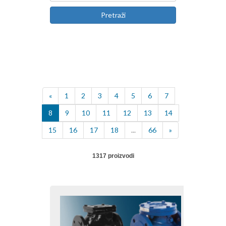
Pretraži
«
1
2
3
4
5
6
7
8
9
10
11
12
13
14
15
16
17
18
...
66
»
1317 proizvodi