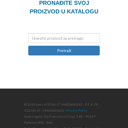
PRONAĐITE SVOJ
PROIZVOD U KATALOGU
Pretraži
© 2010 Jaes srl P.IVA: IT 04400680262 - R.E.A. PA
412345 CF: 04400680262 -
Privacy Policy
Sede Legale: Via Francesco Crispi, 248 – 90129 -
Palermo (PA) - Italy