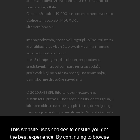
Sede Operativa: Via Negrelli, 5 - 31055 - Quinto di
Treviso (TV) - Italy
Capitale Sociale 119.000 euro internamente versato
Codice Univoco SDI: M5UXCR1
Sito versione 5.1
Imena proizvoda, brendovi i logotipi koji se koriste za
identifikaciju su vlasništvo svojih vlasnika i nemaju
veze sa brendom "Jaes".
Jaes S.r.l. nije agent, distributer, preprodavac,
predstavnik niti poslovni partner proizvođača
proizvoda koji se nude na prodaju na ovom sajtu,
osim ako nije drugačije navedeno.
© 2010 JAES SRL Bilo kakvo umnožavanje,
distribucija, prenos ili korišćenje naših video zapisa, u
bilo kom obliku i na bilo kojoj platformi, dozvoljeno je
samo uz prethodnu pisanu dozvolu. Svako kršenje će
biti gonjeno u skladu sa zakonom, uz nadoknadu
štete i troškove postupka na teret prekršioca.
This website uses cookies to ensure you get
the best experience. By continuing to browse