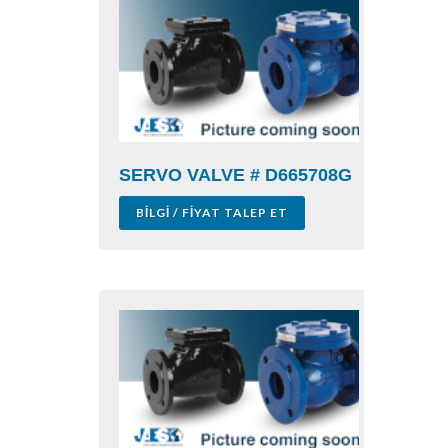
SERVO VALVE # D665708G
BILGI / FIYAT TALEP ET