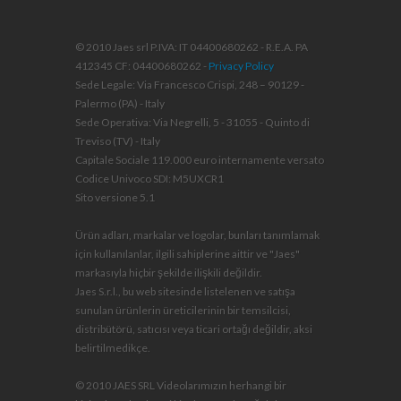
© 2010 Jaes srl P.IVA: IT 04400680262 - R.E.A. PA
412345 CF: 04400680262 -
Privacy Policy
Sede Legale: Via Francesco Crispi, 248 – 90129 -
Palermo (PA) - Italy
Sede Operativa: Via Negrelli, 5 - 31055 - Quinto di
Treviso (TV) - Italy
Capitale Sociale 119.000 euro internamente versato
Codice Univoco SDI: M5UXCR1
Sito versione 5.1
Ürün adları, markalar ve logolar, bunları tanımlamak
için kullanılanlar, ilgili sahiplerine aittir ve "Jaes"
markasıyla hiçbir şekilde ilişkili değildir.
Jaes S.r.l., bu web sitesinde listelenen ve satışa
sunulan ürünlerin üreticilerinin bir temsilcisi,
distribütörü, satıcısı veya ticari ortağı değildir, aksi
belirtilmedikçe.
© 2010 JAES SRL Videolarımızın herhangi bir