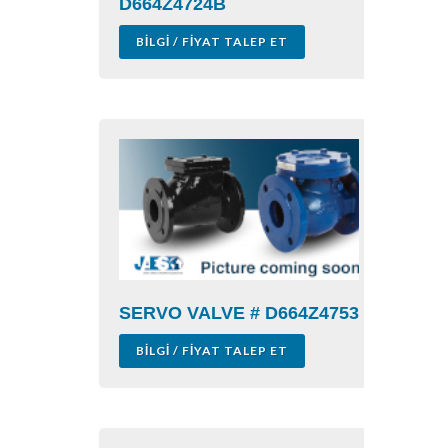
D664Z4724B
BILGI / FIYAT TALEP ET
SERVO VALVE # D664Z4753
BILGI / FIYAT TALEP ET