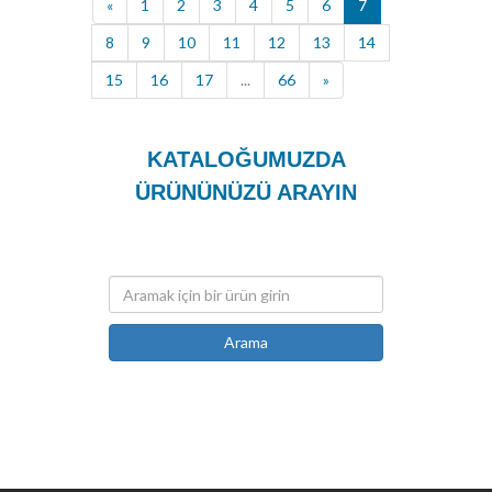
«
1
2
3
4
5
6
7
8
9
10
11
12
13
14
15
16
17
...
66
»
KATALOĞUMUZDA
ÜRÜNÜNÜZÜ ARAYIN
Arama