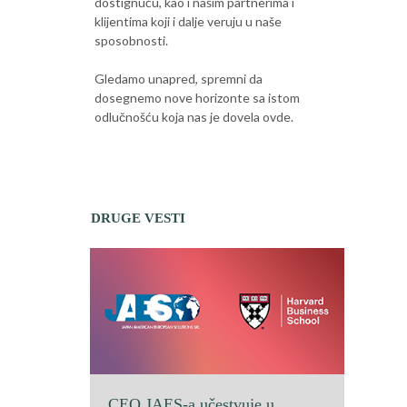
dostignuću, kao i našim partnerima i
klijentima koji i dalje veruju u naše
sposobnosti.
Gledamo unapred, spremni da
dosegnemo nove horizonte sa istom
odlučnošću koja nas je dovela ovde.
DRUGE VESTI
CEO JAES-a učestvuje u