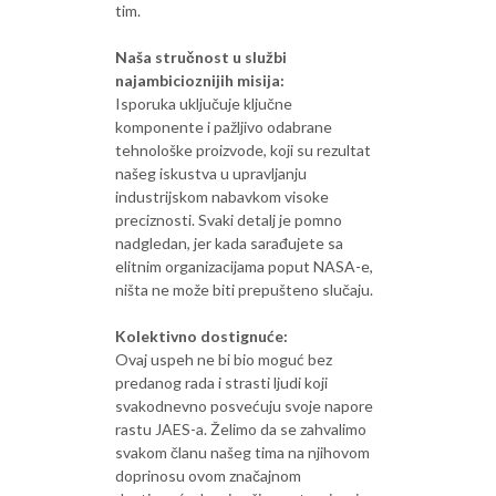
tim.
Naša stručnost u službi
najambicioznijih misija:
Isporuka uključuje ključne
komponente i pažljivo odabrane
tehnološke proizvode, koji su rezultat
našeg iskustva u upravljanju
industrijskom nabavkom visoke
preciznosti. Svaki detalj je pomno
nadgledan, jer kada sarađujete sa
elitnim organizacijama poput NASA-e,
ništa ne može biti prepušteno slučaju.
Kolektivno dostignuće:
Ovaj uspeh ne bi bio moguć bez
predanog rada i strasti ljudi koji
svakodnevno posvećuju svoje napore
rastu JAES-a. Želimo da se zahvalimo
svakom članu našeg tima na njihovom
doprinosu ovom značajnom