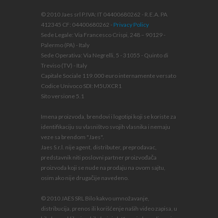
© 2010 Jaes srl P.IVA: IT 04400680262 - R.E.A. PA
412345 CF: 04400680262 -
Privacy Policy
Sede Legale: Via Francesco Crispi, 248 – 90129 -
Palermo (PA) - Italy
Sede Operativa: Via Negrelli, 5 - 31055 - Quinto di
Treviso (TV) - Italy
Capitale Sociale 119.000 euro internamente versato
Codice Univoco SDI: M5UXCR1
Sito versione 5.1
Imena proizvoda, brendovi i logotipi koji se koriste za
identifikaciju su vlasništvo svojih vlasnika i nemaju
veze sa brendom "Jaes".
Jaes S.r.l. nije agent, distributer, preprodavac,
predstavnik niti poslovni partner proizvođača
proizvoda koji se nude na prodaju na ovom sajtu,
osim ako nije drugačije navedeno.
© 2010 JAES SRL Bilo kakvo umnožavanje,
distribucija, prenos ili korišćenje naših video zapisa, u