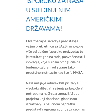
ISPORUKU ZA NASA
U SJEDINJENIM
AMERIČKIM
DRŽAVAMA!
Ova značajna saradnja predstavlja
važnu prekretnicu za JAES i mnogo je
više od obične isporuke proizvoda: to
je rezultat godina rada, posvećenosti i
inovacija, koje su nam omogućile da
budemo izabrani od strane tako
prestižne institucije kao što je NASA.
Naša misija je oduvek bila pružanje
visokokvalitetnih rešenja prilagođenih
potrebama naših partnera. Biti deo
projekta koji doprinosi globalnom
istraživanju i naučnom napretku
predstavlja ogroman ponos za ceo naš