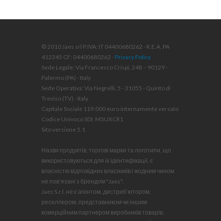
© 2010 Jaes srl P.IVA: IT 04400680262 - R.E.A. PA
412345 CF: 04400680262 -
Privacy Policy
Sede Legale: Via Francesco Crispi, 248 – 90129 -
Palermo (PA) - Italy
Sede Operativa: Via Negrelli, 5 - 31055 - Quinto di
Treviso (TV) - Italy
Capitale Sociale 119.000 euro internamente versato
Codice Univoco SDI: M5UXCR1
Sito versione 5.1
Назви продуктів, торгові марки та логотипи, що
використовуються для їх ідентифікації, є
власністю відповідних власників і жодним чином
не пов’язані з брендом "Jaes".
Jaes S.r.l. не є агентом, дистриб’ютором,
реселлером, представником чи іншим
комерційним партнером виробників товарів,