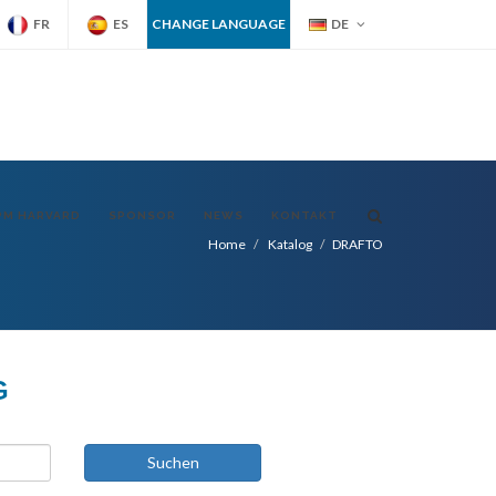
FR
ES
CHANGE LANGUAGE
DE
PM HARVARD
SPONSOR
NEWS
KONTAKT
Home
Katalog
DRAFTO
G
Suchen