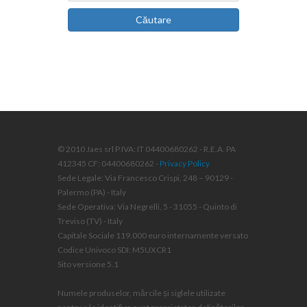
Căutare
© 2010 Jaes srl P.IVA: IT 04400680262 - R.E.A. PA
412345 CF: 04400680262 -
Privacy Policy
Sede Legale: Via Francesco Crispi, 248 – 90129 -
Palermo (PA) - Italy
Sede Operativa: Via Negrelli, 5 - 31055 - Quinto di
Treviso (TV) - Italy
Capitale Sociale 119.000 euro internamente versato
Codice Univoco SDI: M5UXCR1
Sito versione 5.1
Numele produselor, mărcile și siglele utilizate