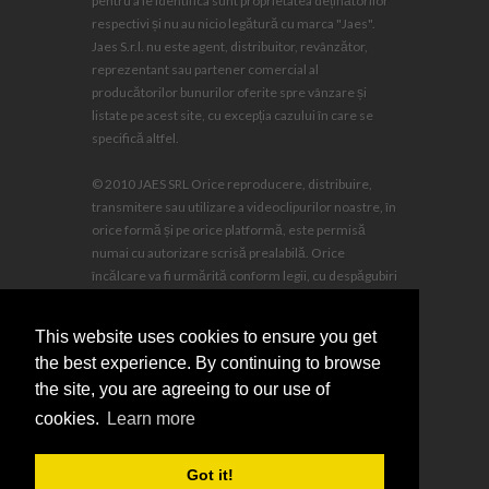
pentru a le identifica sunt proprietatea deținătorilor
respectivi și nu au nicio legătură cu marca "Jaes".
Jaes S.r.l. nu este agent, distribuitor, revânzător,
reprezentant sau partener comercial al
producătorilor bunurilor oferite spre vânzare și
listate pe acest site, cu excepția cazului în care se
specifică altfel.
© 2010 JAES SRL Orice reproducere, distribuire,
transmitere sau utilizare a videoclipurilor noastre, în
orice formă și pe orice platformă, este permisă
numai cu autorizare scrisă prealabilă. Orice
încălcare va fi urmărită conform legii, cu despăgubiri
pentru daune și cheltuieli legale în sarcina
infractorului.
This website uses cookies to ensure you get
the best experience. By continuing to browse
the site, you are agreeing to our use of
cookies.
Learn more
sales@jaescompany.com
Got it!