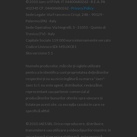
© 2010 Jaes srl P.IVA: IT 04400680262 - R.E.A. PA
412345 CF: 04400680262 -
Privacy Policy
Sede Legale: Via Francesco Crispi, 248 – 90129 -
Palermo (PA) - Italy
Sede Operativa: Via Negrelli, 5 - 31055 - Quinto di
Treviso (TV) - Italy
Capitale Sociale 119.000 euro internamente versato
Codice Univoco SDI: M5UXCR1
Sito versione 5.1
Numele produselor, mărcile și siglele utilizate
pentru a le identifica sunt proprietatea deținătorilor
respectivi și nu au nicio legătură cu marca "Jaes".
Jaes S.r.l. nu este agent, distribuitor, revânzător,
reprezentant sau partener comercial al
producătorilor bunurilor oferite spre vânzare și
listate pe acest site, cu excepția cazului în care se
specifică altfel.
© 2010 JAES SRL Orice reproducere, distribuire,
transmitere sau utilizare a videoclipurilor noastre, în
orice formă și pe orice platformă, este permisă