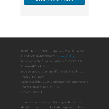
© 2010 Jaes srl P.IVA: IT 04400680262 - R.E.A. PA
412345 CF: 04400680262 -
Privacy Policy
Sede Legale: Via Francesco Crispi, 248 – 90129 -
Palermo (PA) - Italy
Sede Operativa: Via Negrelli, 5 - 31055 - Quinto di
Treviso (TV) - Italy
Capitale Sociale 119.000 euro internamente versato
Codice Univoco SDI: M5UXCR1
Sito versione 5.1
I nomi dei prodotti, i marchi e i loghi utilizzati per
identificarli sono di titolarità dei rispettivi titolari e