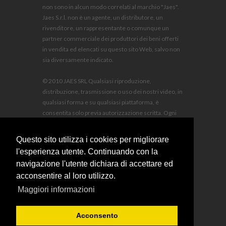
non sono in alcun modo correlati al marchio "Jaes".
Jaes S.r.l. non è un agente, un distributore, un
rivenditore, un rappresentante o comunque un
partner commerciale dei produttori dei beni offerti
in vendita ed elencati su questo sito Web, salvo non
sia diversamente indicato.
© 2010 JAES SRL Qualsiasi riproduzione,
distribuzione, trasmissione o uso dei nostri video, in
qualsiasi forma e su qualsiasi piattaforma, è
consentita solo previa autorizzazione scritta. Ogni
violazione sarà perseguita a norma di legge, con
risarcimento dei danni e spese legali a carico del
Questo sito utilizza i cookies per migliorare
trasgressore.
l'esperienza utente. Continuando con la
navigazione l'utente dichiara di accettare ed
acconsentire al loro utilizzo.
Maggiori informazioni
sales@jaescompany.com
Acconsento