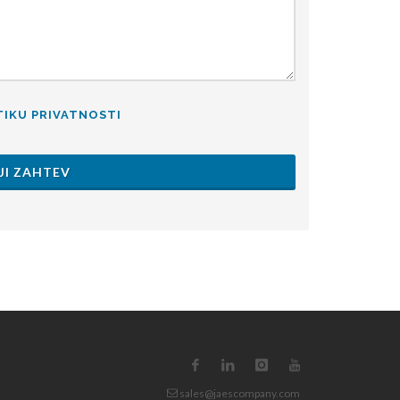
TIKU PRIVATNOSTI
JI ZAHTEV
sales@jaescompany.com