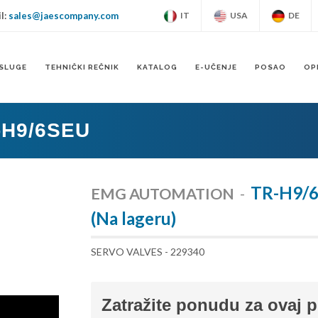
l:
sales@jaescompany.com
IT
USA
DE
SLUGE
TEHNIČKI REČNIK
KATALOG
E-UČENJE
POSAO
OP
-H9/6SEU
TR-H9/
EMG AUTOMATION
-
(Na lageru)
SERVO VALVES - 229340
Zatražite ponudu za ovaj 