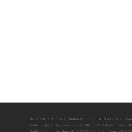
© 2010 Jaes srl P.IVA: IT 04400680262 - R.E.A. PA 412345 CF: 0
Sede Legale: Via Francesco Crispi, 248 – 90129 - Palermo (PA) - It
Sede Operativa: Via Negrelli, 5 - 31055 - Quinto di Treviso (TV) - It