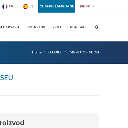
FR
ES
CHANGE LANGUAGE
SR
M HARVARD
SPONZORI
VESTI
KONTAKT
Home
КАТАЛОГ
EMG AUTOMATION
6SEU
proizvod