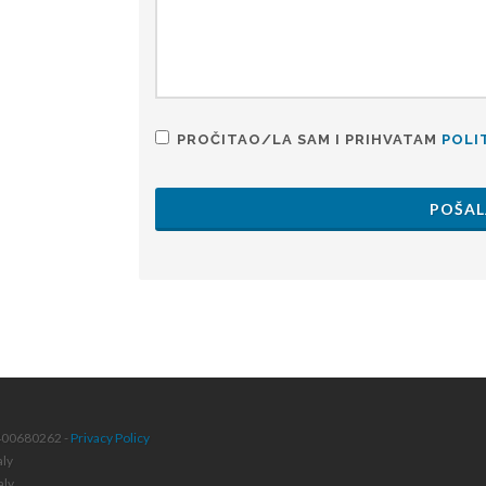
PROČITAO/LA SAM I PRIHVATAM
POLI
POŠAL
4400680262 -
Privacy Policy
aly
aly