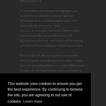
Sito versione 5.1
Produktnamn, varumärken och logotyper som
används för att identifiera dem är egendom
tillhörande deras respektive ägare och är inte
relaterade till varumärket "Jaes".
Jaes S.r.l. är inte agent, distributör, återförsäljare,
representant eller annan affärspartner till
tillverkarna av de varor som erbjuds till försäljning
och listas på denna webbplats, om inte annat anges.
© 2010 JAES SRL All reproduktion, distribution,
överföring eller användning av våra videor, i någon
form och på någon plattform, är endast tillåten med
föregående skriftligt tillstånd. Varje överträdelse
kommer att lagföras med skadestånd och rättsliga
kostnader som belastar överträdaren.
This website uses cookies to ensure you get
the best experience. By continuing to browse
the site, you are agreeing to our use of
cookies.
Learn more
sales@jaescompany.com