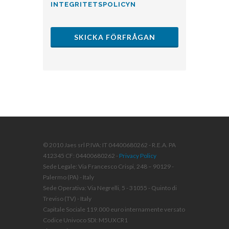
INTEGRITETSPOLICYN
SKICKA FÖRFRÅGAN
© 2010 Jaes srl P.IVA: IT 04400680262 - R.E.A. PA
412345 CF: 04400680262 -
Privacy Policy
Sede Legale: Via Francesco Crispi, 248 – 90129 -
Palermo (PA) - Italy
Sede Operativa: Via Negrelli, 5 - 31055 - Quinto di
Treviso (TV) - Italy
Capitale Sociale 119.000 euro internamente versato
Codice Univoco SDI: M5UXCR1