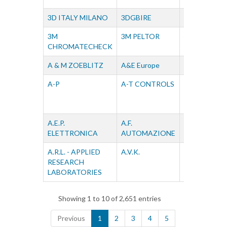
3D ITALY MILANO
3DGBIRE
3F
3M
3M PELTOR
4B
CHROMATECHECK
COMPONEN
A & M ZOEBLITZ
A&E Europe
A&G Martinel
A-P
A-T CONTROLS
A. DE JONG
A.E.P.
A.F.
A.I.S.I.
ELETTRONICA
AUTOMAZIONE
A.R.L. - APPLIED
A.V.K.
A4TECH
RESEARCH
LABORATORIES
Showing 1 to 10 of 2,651 entries
Previous
1
2
3
4
5