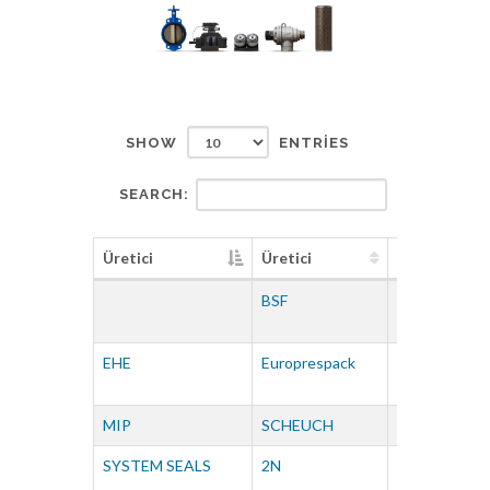
SHOW
ENTRIES
SEARCH:
Üretici
Üretici
Üretici
BSF
CLAYTON
EHE
Europrespack
IRONWEAR
MIP
SCHEUCH
SERVOVALV
SYSTEM SEALS
2N
3 COM gmbh