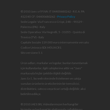
© 2010 Jaes srl P.IVA: IT 04400680262 - R.E.A. PA
412345 CF: 04400680262 -
Privacy Policy
Sede Legale: Via Francesco Crispi, 248 – 90129 -
Palermo (PA) - Italy
Sede Operativa: Via Negrelli, 5 - 31055 - Quinto di
Treviso (TV) - Italy
Capitale Sociale 119.000 euro internamente versato
Codice Univoco SDI: M5UXCR1
Sito versione 5.1
Ürün adları, markalar ve logolar, bunları tanımlamak
için kullanılanlar, ilgili sahiplerine aittir ve "Jaes"
markasıyla hiçbir şekilde ilişkili değildir.
Jaes S.r.l., bu web sitesinde listelenen ve satışa
sunulan ürünlerin üreticilerinin bir temsilcisi,
distribütörü, satıcısı veya ticari ortağı değildir, aksi
belirtilmedikçe.
© 2010 JAES SRL Videolarımızın herhangi bir
biçimde ve herhangi bir platformda çoğaltılması,