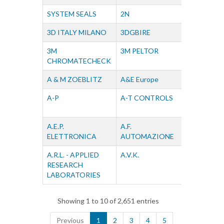
SYSTEM SEALS
2N
3 COM g
3D ITALY MILANO
3DGBIRE
3F
3M
3M PELTOR
4B COM
CHROMATECHECK
A & M ZOEBLITZ
A&E Europe
A&G Marti
A-P
A-T CONTROLS
A. DE J
A.E.P.
A.F.
A.I.S.I.
ELETTRONICA
AUTOMAZIONE
A.R.L. - APPLIED
A.V.K.
A4TECH
RESEARCH
LABORATORIES
Showing 1 to 10 of 2,651 entries
Previous
1
2
3
4
5