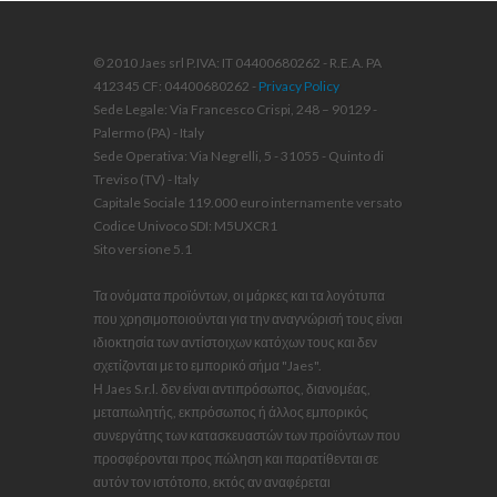
© 2010 Jaes srl P.IVA: IT 04400680262 - R.E.A. PA
412345 CF: 04400680262 -
Privacy Policy
Sede Legale: Via Francesco Crispi, 248 – 90129 -
Palermo (PA) - Italy
Sede Operativa: Via Negrelli, 5 - 31055 - Quinto di
Treviso (TV) - Italy
Capitale Sociale 119.000 euro internamente versato
Codice Univoco SDI: M5UXCR1
Sito versione 5.1
Τα ονόματα προϊόντων, οι μάρκες και τα λογότυπα
που χρησιμοποιούνται για την αναγνώρισή τους είναι
ιδιοκτησία των αντίστοιχων κατόχων τους και δεν
σχετίζονται με το εμπορικό σήμα "Jaes".
Η Jaes S.r.l. δεν είναι αντιπρόσωπος, διανομέας,
μεταπωλητής, εκπρόσωπος ή άλλος εμπορικός
συνεργάτης των κατασκευαστών των προϊόντων που
προσφέρονται προς πώληση και παρατίθενται σε
αυτόν τον ιστότοπο, εκτός αν αναφέρεται