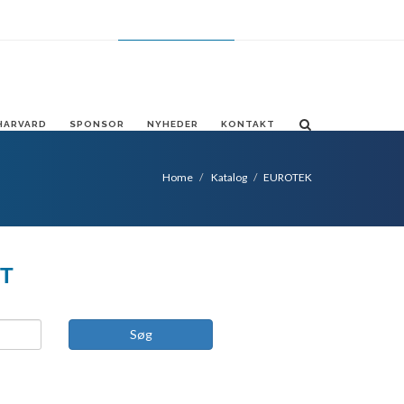
FR
ES
CHANGE LANGUAGE
DA
HARVARD
SPONSOR
NYHEDER
KONTAKT
Home
Katalog
EUROTEK
ET
Søg