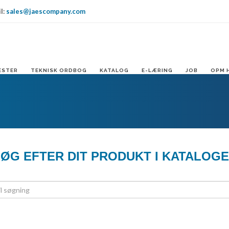
l:
sales@jaescompany.com
IT
USA
DE
ESTER
TEKNISK ORDBOG
KATALOG
E-LÆRING
JOB
OPM 
ØG EFTER DIT PRODUKT I KATALOG