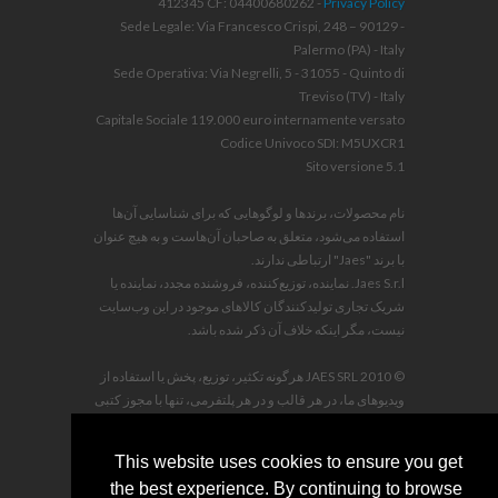
412345 CF: 04400680262 -
Privacy Policy
Sede Legale: Via Francesco Crispi, 248 – 90129 -
Palermo (PA) - Italy
Sede Operativa: Via Negrelli, 5 - 31055 - Quinto di
Treviso (TV) - Italy
Capitale Sociale 119.000 euro internamente versato
Codice Univoco SDI: M5UXCR1
Sito versione 5.1
نام محصولات، برندها و لوگوهایی که برای شناسایی آن‌ها
استفاده می‌شود، متعلق به صاحبان آن‌هاست و به هیچ عنوان
با برند "Jaes" ارتباطی ندارند.
Jaes S.r.l. نماینده، توزیع‌کننده، فروشنده مجدد، نماینده یا
شریک تجاری تولیدکنندگان کالاهای موجود در این وب‌سایت
نیست، مگر اینکه خلاف آن ذکر شده باشد.
© 2010 JAES SRL هرگونه تکثیر، توزیع، پخش یا استفاده از
ویدیوهای ما، در هر قالب و در هر پلتفرمی، تنها با مجوز کتبی
قبلی مجاز است. هرگونه تخلف طبق قانون پیگیری شده و
خسارت‌ها و هزینه‌های قانونی بر عهده متخلف خواهد بود.
This website uses cookies to ensure you get
the best experience. By continuing to browse