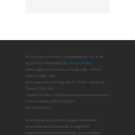
© 2010 Jaes srl P.IVA: IT 04400680262 - R.E.A. PA
412345 CF: 04400680262 -
Privacy Policy
Sede Legale: Via Francesco Crispi, 248 – 90129 -
Palermo (PA) - Italy
Sede Operativa: Via Negrelli, 5 - 31055 - Quinto di
Treviso (TV) - Italy
Capitale Sociale 119.000 euro internamente versato
Codice Univoco SDI: M5UXCR1
Sito versione 5.1
A terméknevek, márkák és logók, amelyeket
azonosításukra használnak, a megfelelő
tulajdonosok tulajdonát képezik, és semmilyen