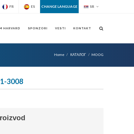
FR
ES
CHANGE LANGUAGE
SR
M HARVARD
SPONZORI
VESTI
KONTAKT
Home
КАТАЛОГ
MOOG
1-3008
proizvod