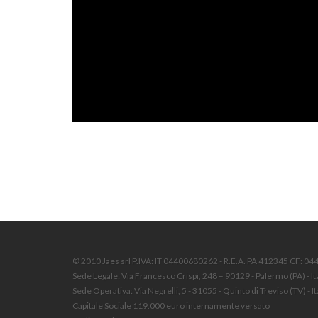
© 2010 Jaes srl P.IVA: IT 04400680262 - R.E.A. PA 412345 CF: 0
Sede Legale: Via Francesco Crispi, 248 – 90129 - Palermo (PA) - It
Sede Operativa: Via Negrelli, 5 - 31055 - Quinto di Treviso (TV) - It
Capitale Sociale 119.000 euro internamente versato