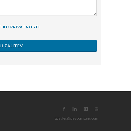
TIKU PRIVATNOSTI
JI ZAHTEV
sales@jaescompany.com