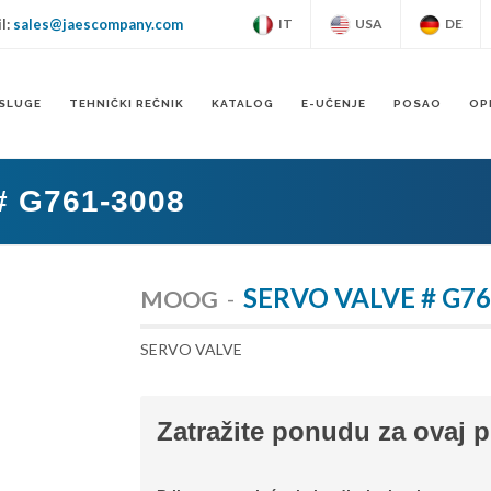
l:
sales@jaescompany.com
IT
USA
DE
SLUGE
TEHNIČKI REČNIK
KATALOG
E-UČENJE
POSAO
OP
 G761-3008
SERVO VALVE # G76
MOOG
-
SERVO VALVE
Zatražite ponudu za ovaj 