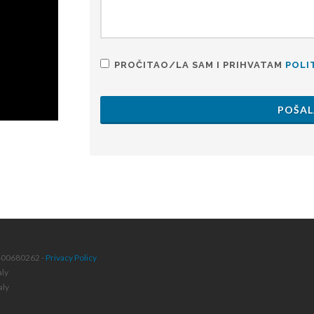
PROČITAO/LA SAM I PRIHVATAM
POLI
POŠAL
4400680262 -
Privacy Policy
aly
aly