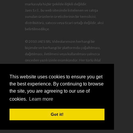
markasıyla hiçbir şekilde ilişkili değildir.
Jaes S.r.l., bu web sitesinde listelenen ve satışa
sunulan ürünlerin üreticilerinin bir temsilcisi,
distribütörü, satıcısı veya ticari ortağı değildir, aksi
belirtilmedikçe.
© 2010 JAES SRL Videolarımızın herhangi bir
biçimde ve herhangi bir platformda çoğaltılması,
dağıtılması, iletilmesi veya kullanılması yalnızca
önceden yazılı izinle mümkündür. Her türlü ihlal
yasal olarak takip edilecek ve zararın tazmini ile yasal
masraflar ihlal eden kişi tarafından karşılanacaktır.
This website uses cookies to ensure you get
the best experience. By continuing to browse
the site, you are agreeing to our use of
cookies.
Learn more
sales@jaescompany.com
Got it!