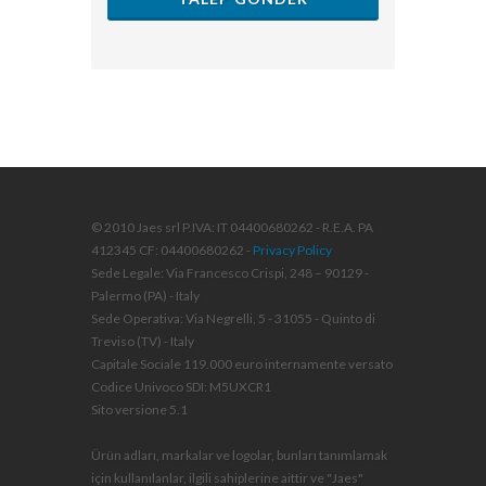
© 2010 Jaes srl P.IVA: IT 04400680262 - R.E.A. PA
412345 CF: 04400680262 -
Privacy Policy
Sede Legale: Via Francesco Crispi, 248 – 90129 -
Palermo (PA) - Italy
Sede Operativa: Via Negrelli, 5 - 31055 - Quinto di
Treviso (TV) - Italy
Capitale Sociale 119.000 euro internamente versato
Codice Univoco SDI: M5UXCR1
Sito versione 5.1
Ürün adları, markalar ve logolar, bunları tanımlamak
için kullanılanlar, ilgili sahiplerine aittir ve "Jaes"