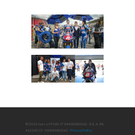
© 2010 Jaes srl P.IVA: IT 04400680262 - R.E.A. PA
412345 CF: 04400680262 -
Privacy Policy