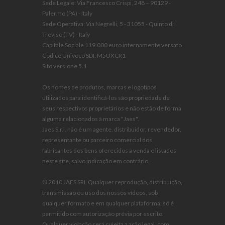
Sede Legale: Via Francesco Crispi, 248 – 90129 -
Palermo (PA) - Italy
Sede Operativa: Via Negrelli, 5 - 31055 - Quinto di
Treviso (TV) - Italy
Capitale Sociale 119.000 euro internamente versato
Codice Univoco SDI: M5UXCR1
Sito versione 5.1
Os nomes de produtos, marcas e logotipos
utilizados para identificá-los são propriedade de
seus respectivos proprietários e não estão de forma
alguma relacionados à marca "Jaes".
Jaes S.r.l. não é um agente, distribuidor, revendedor,
representante ou parceiro comercial dos
fabricantes dos bens oferecidos à venda e listados
neste site, salvo indicação em contrário.
© 2010 JAES SRL Qualquer reprodução, distribuição,
transmissão ou uso dos nossos vídeos, sob
qualquer formato e em qualquer plataforma, só é
permitido com autorização prévia por escrito.
Qualquer violação será sujeita a ação legal, com