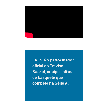
JAES é o patrocinador
oficial do Treviso
Basket, equipe italiana
de basquete que
compete na Série A.