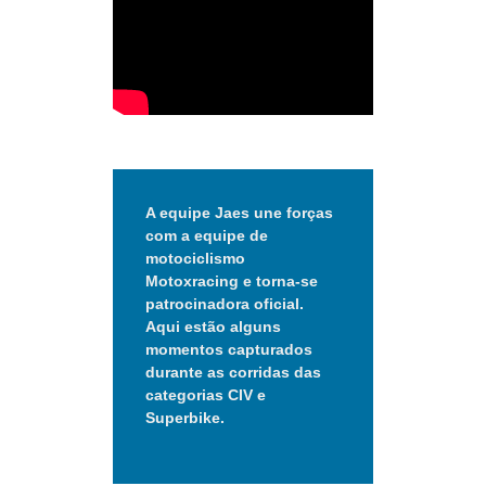
A equipe Jaes une forças
com a equipe de
motociclismo
Motoxracing e torna‑se
patrocinadora oficial.
Aqui estão alguns
momentos capturados
durante as corridas das
categorias CIV e
Superbike.