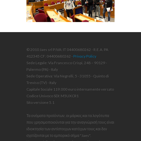
© 2010 Jaes srl P.IVA: IT 04400680262 - R.E.A. PA
412345 CF: 04400680262 -
Privacy Policy
Sede Legale: Via Francesco Crispi, 248 – 90129 -
Palermo (PA) - Italy
Sede Operativa: Via Negrelli, 5 - 31055 - Quinto di
Treviso (TV) - Italy
Capitale Sociale 119.000 euro internamente versato
Codice Univoco SDI: M5UXCR1
Sito versione 5.1
Τα ονόματα προϊόντων, οι μάρκες και τα λογότυπα
που χρησιμοποιούνται για την αναγνώρισή τους είναι
ιδιοκτησία των αντίστοιχων κατόχων τους και δεν
σχετίζονται με το εμπορικό σήμα "Jaes".