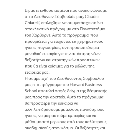
Είμαστε ενθουσιασμένοι που ανακοινώνουμε
ότι ο Διευθύνων Σύμβουλός μας, Claudio
Chiarelli, επιλέχθηκε να συμμετάσχει σε ένα
αποκλειστικό πρόγραμμα στο Πανεπιστήμιο
του Χάρβαρντ. Αυτό το πρόγραμμα, που
προορίζεται για εξέχοντες επιχειρηματικούς
ηγέτες παγκοσμίως, αντιπροσωπεύει μια
μοναδική ευκαιρία για την απόκτηση νέων
δεξιοτήτων και στρατηγικών προοπτικών
που θα είναι κρίσιμες για το μέλλον της
εταιρείας μας.
Η συμμετοχή του Διευθύνοντος Συμβούλου
μας στο πρόγραμμα του Harvard Business
School αποτελεί σαφές δείγμα της δέσμευσής
μας προς την αριστεία. Αυτό το πρόγραμμα
θα προσφέρει την ευκαιρία να
αλληλεπιδράσουμε με άλλους παγκόσμιους
ηγέτες, να μοιραστούμε εμπειρίες και να
μάθουμε από μερικούς από τους καλύτερους
ακαδημαϊκούς στον κόσμο. Οι δεξιότητες και