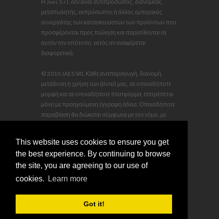
Η Jaes S.r.l. δεν είναι αντιπρόσωπος, διανομέας,
μεταπωλητής, εκπρόσωπος ή άλλος εμπορικός
συνεργάτης των κατασκευαστών των προϊόντων που
προσφέρονται προς πώληση και παρατίθενται σε
αυτόν τον ιστότοπο, εκτός αν αναφέρεται
διαφορετικά.
© 2010 JAES SRL Κάθε αναπαραγωγή, διανομή,
μετάδοση ή χρήση των βίντεό μας, σε οποιαδήποτε
μορφή και σε οποιαδήποτε πλατφόρμα, επιτρέπεται
μόνο με προηγούμενη έγγραφη άδεια. Οποιαδήποτε
παραβίαση θα διώκεται σύμφωνα με τον νόμο, με
αποζημίωση και νομικά έξοδα που θα βαρύνουν τον
παραβάτη.
This website uses cookies to ensure you get
the best experience. By continuing to browse
the site, you are agreeing to our use of
cookies.
Learn more
sales@jaescompany.com
Got it!