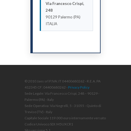
Via Francesco Crispi,
248
90129 Palermo (PA)
ITALIA
© 2010 Jaes srl P.IVA: IT 04400680262 - R.E.A. PA
412345 CF: 04400680262 -
Privacy Policy
Sede Legale: Via Francesco Crispi, 248 – 90129 -
Palermo (PA) - Italy
Sede Operativa: Via Negrelli, 5 - 31055 - Quinto di
Treviso (TV) - Italy
Capitale Sociale 119.000 euro internamente versato
Codice Univoco SDI: M5UXCR1
Sito versione 5.1