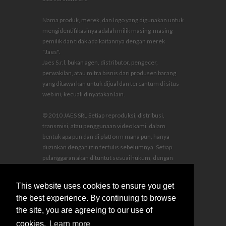
Nama produk, merek, dan logo yang digunakan untuk
mengidentifikasinya adalah milik masing-masing
pemilik dan tidak ada kaitannya dengan merek
"Jaes".
Jaes S.r.l. bukan agen, distributor, pengecer,
perwakilan, atau mitra bisnis dari produsen barang
yang ditawarkan untuk dijual dan tercantum di situs
web ini, kecuali dinyatakan lain.
© 2010 JAES SRL Setiap reproduksi, distribusi,
transmisi, atau penggunaan video kami, dalam
bentuk apa pun dan di platform mana pun, hanya
diizinkan dengan izin tertulis sebelumnya. Setiap
pelanggaran akan dituntut sesuai hukum, dengan
kompensasi kerugian dan biaya hukum ditanggung
oleh pelanggar.
This website uses cookies to ensure you get
the best experience. By continuing to browse
the site, you are agreeing to our use of
cookies.
Learn more