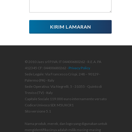
KIRIM LAMARAN
© 2010 Jaes srl P.IVA: IT 04400680262 - R.E.A. PA
412345 CF: 04400680262 -
Privacy Policy
Sede Legale: Via Francesco Crispi, 248 – 90129 -
Palermo (PA) - Italy
Sede Operativa: Via Negrelli, 5 - 31055 - Quinto di
Treviso (TV) - Italy
Capitale Sociale 119.000 euro internamente versato
Codice Univoco SDI: M5UXCR1
Sito versione 5.1
Nama produk, merek, dan logo yang digunakan untuk
mengidentifikasinya adalah milik masing-masing