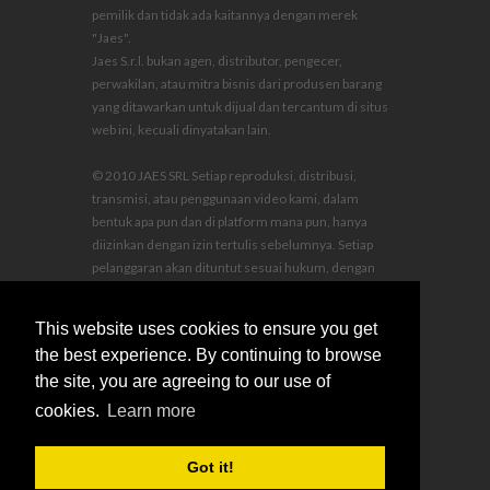
pemilik dan tidak ada kaitannya dengan merek
"Jaes".
Jaes S.r.l. bukan agen, distributor, pengecer,
perwakilan, atau mitra bisnis dari produsen barang
yang ditawarkan untuk dijual dan tercantum di situs
web ini, kecuali dinyatakan lain.
© 2010 JAES SRL Setiap reproduksi, distribusi,
transmisi, atau penggunaan video kami, dalam
bentuk apa pun dan di platform mana pun, hanya
diizinkan dengan izin tertulis sebelumnya. Setiap
pelanggaran akan dituntut sesuai hukum, dengan
kompensasi kerugian dan biaya hukum ditanggung
oleh pelanggar.
This website uses cookies to ensure you get
the best experience. By continuing to browse
the site, you are agreeing to our use of
cookies.
Learn more
sales@jaescompany.com
Got it!