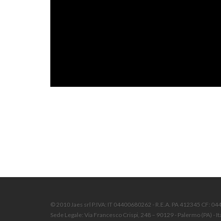
© 2010 Jaes srl P.IVA: IT 04400680262 - R.E.A. PA 412345 CF: 0
Sede Legale: Via Francesco Crispi, 248 – 90129 - Palermo (PA) - It