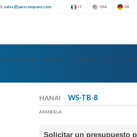
l:
sales@jaescompany.com
IT
USA
DE
CIONARIO TÉCNICO
CATALOGO
E-LEARNING
TRABAJO
OPM 
WS-TB-8
HANAI
-
ARANDELA
Solicitar un presupuesto 