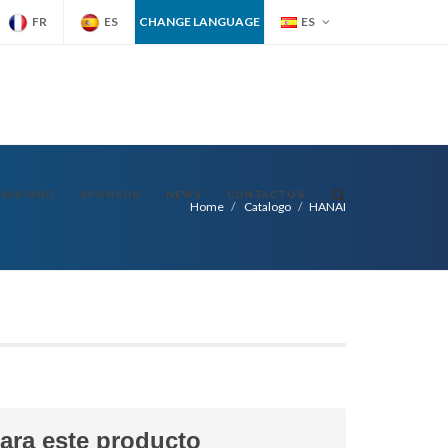
FR
ES
CHANGE LANGUAGE
ES
HARVARD
SPONSOR
NEWS
CONTACTOS
Home
Catalogo
HANAI
para este producto