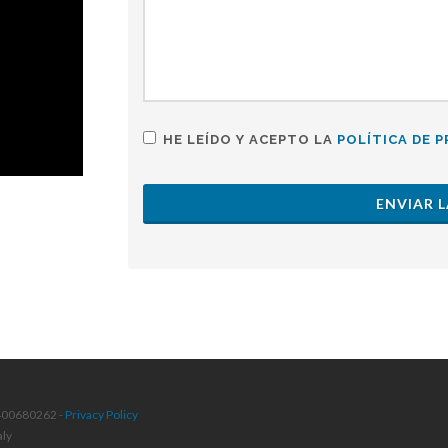
HE LEÍDO Y ACEPTO LA
POLÍTICA DE P
ENVIAR L
4400680262 -
Privacy Policy
aly