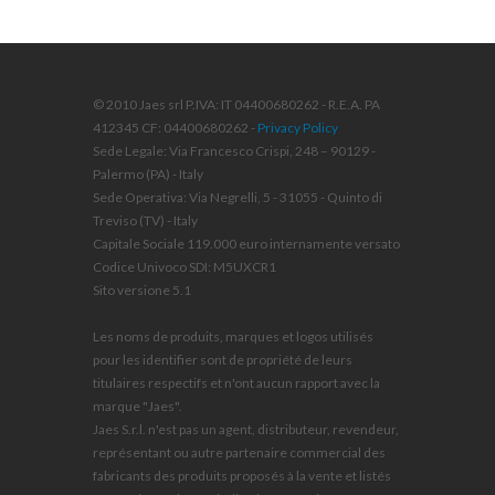
© 2010 Jaes srl P.IVA: IT 04400680262 - R.E.A. PA
412345 CF: 04400680262 -
Privacy Policy
Sede Legale: Via Francesco Crispi, 248 – 90129 -
Palermo (PA) - Italy
Sede Operativa: Via Negrelli, 5 - 31055 - Quinto di
Treviso (TV) - Italy
Capitale Sociale 119.000 euro internamente versato
Codice Univoco SDI: M5UXCR1
Sito versione 5.1
Les noms de produits, marques et logos utilisés
pour les identifier sont de propriété de leurs
titulaires respectifs et n'ont aucun rapport avec la
marque "Jaes".
Jaes S.r.l. n'est pas un agent, distributeur, revendeur,
représentant ou autre partenaire commercial des
fabricants des produits proposés à la vente et listés