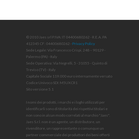
© 2010 Jaes srl P.IVA: IT 04400680262 - R.E.A. PA
412345 CF: 04400680262 -
Privacy Policy
Sede Legale: Via Francesco Crispi, 248 – 90129 -
Palermo (PA) - Italy
Sede Operativa: Via Negrelli, 5 - 31055 - Quinto di
Treviso (TV) - Italy
Capitale Sociale 119.000 euro internamente versato
Codice Univoco SDI: M5UXCR1
Sito versione 5.1
I nomi dei prodotti, i marchi e i loghi utilizzati per
identificarli sono di titolarità dei rispettivi titolari e
non sono in alcun modo correlati al marchio "Jaes".
Jaes S.r.l. non è un agente, un distributore, un
rivenditore, un rappresentante o comunque un
partner commerciale dei produttori dei beni offerti