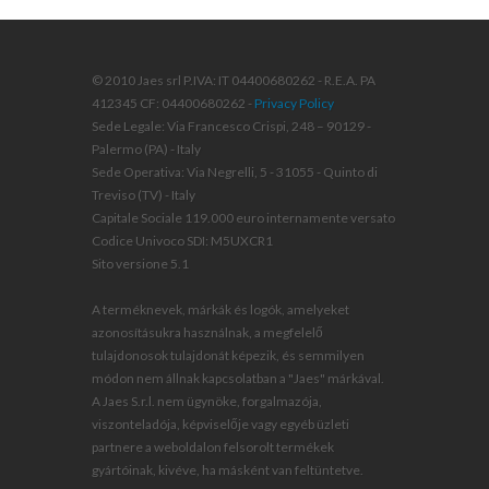
© 2010 Jaes srl P.IVA: IT 04400680262 - R.E.A. PA
412345 CF: 04400680262 -
Privacy Policy
Sede Legale: Via Francesco Crispi, 248 – 90129 -
Palermo (PA) - Italy
Sede Operativa: Via Negrelli, 5 - 31055 - Quinto di
Treviso (TV) - Italy
Capitale Sociale 119.000 euro internamente versato
Codice Univoco SDI: M5UXCR1
Sito versione 5.1
A terméknevek, márkák és logók, amelyeket
azonosításukra használnak, a megfelelő
tulajdonosok tulajdonát képezik, és semmilyen
módon nem állnak kapcsolatban a "Jaes" márkával.
A Jaes S.r.l. nem ügynöke, forgalmazója,
viszonteladója, képviselője vagy egyéb üzleti
partnere a weboldalon felsorolt termékek
gyártóinak, kivéve, ha másként van feltüntetve.