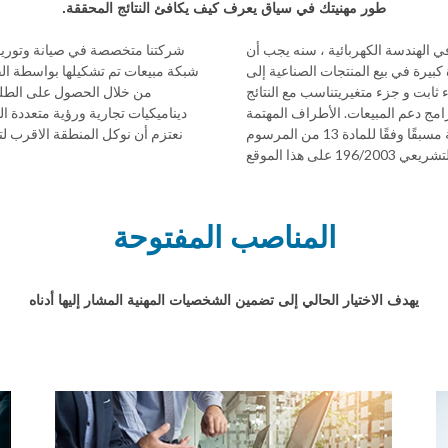
طور مهنيتك في سياق يعرف كيف يكافئ النتائج المحققة.
ي الهندسة الكهربائية ، سنه يجب أن
شركتنا متخصصة في صيانة وتوريد قط
لديه خبرة كبيرة في بيع المنتجات الصناعية إلى
شبكة مبيعات تم تشكيلها بواسطة الف
ثابت و جزء متغيريتناسب مع النتائج
رامج دعم المبيعات. الأطراف المهتمة
ديناميكيات تجارية ورؤية متعددة 
من كلا الجنسين مدعوة لقراءة سياسة الخصوصية مسبقًا وفقًا للمادة 13 من المرسوم
نعتزم أن نوكل المنطقة الاقرب ل
ريعي 196/2003 على هذا الموقع
المناصب المفتوحة
يهدف الاختيار الحالي إلى تضمين الشخصيات المهنية المشار إليها أدناه