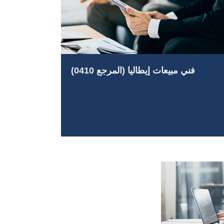
فني مبيعات إيطاليا (المرجع 0410)